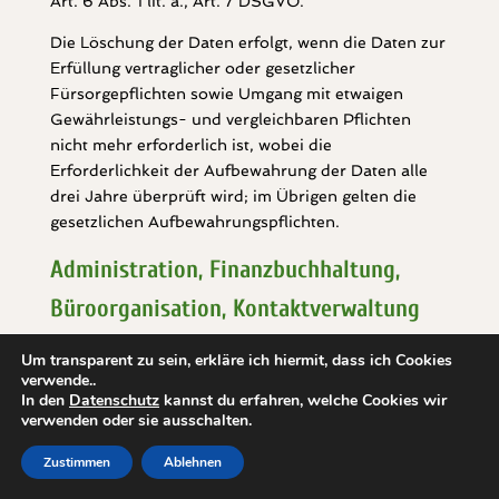
Art. 6 Abs. 1 lit. a., Art. 7 DSGVO.
Die Löschung der Daten erfolgt, wenn die Daten zur
Erfüllung vertraglicher oder gesetzlicher
Fürsorgepflichten sowie Umgang mit etwaigen
Gewährleistungs- und vergleichbaren Pflichten
nicht mehr erforderlich ist, wobei die
Erforderlichkeit der Aufbewahrung der Daten alle
drei Jahre überprüft wird; im Übrigen gelten die
gesetzlichen Aufbewahrungspflichten.
Administration, Finanzbuchhaltung,
Büroorganisation, Kontaktverwaltung
Wir verarbeiten Daten im Rahmen von
Um transparent zu sein, erkläre ich hiermit, dass ich Cookies
Verwaltungsaufgaben sowie Organisation unseres
verwende..
In den
Datenschutz
kannst du erfahren, welche Cookies wir
Betriebs, Finanzbuchhaltung und Befolgung der
verwenden oder sie ausschalten.
gesetzlichen Pflichten, wie z.B. der Archivierung.
Hierbei verarbeiten wir dieselben Daten, die wir im
Zustimmen
Ablehnen
Rahmen der Erbringung unserer vertraglichen