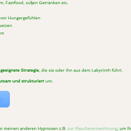
m, Fastfood, süßen Getränken etc.
 vor Hungergefühlen
setzen
am
e
geeignete Strategie
, die sie oder ihn aus dem Labyrinth führt.
tsam und strukturiert
um:
:
bei meinen anderen Hypnosen z.B.
zur Raucherentwöhnung
, um I